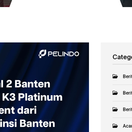
Categ
Ber
Beri
Ber
Aca