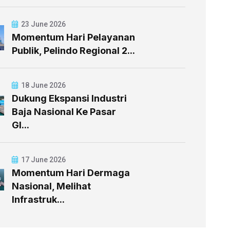
23 June 2026
Momentum Hari Pelayanan
Publik, Pelindo Regional 2...
18 June 2026
Dukung Ekspansi Industri
Baja Nasional Ke Pasar
Gl...
17 June 2026
Momentum Hari Dermaga
Nasional, Melihat
Infrastruk...