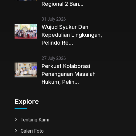
Regional 2 Ban...
31 July 2026
Wujud Syukur Dan
Kepedulian Lingkungan,
Pelindo Re...
27 July 2026
Perkuat Kolaborasi
Penanganan Masalah
Hukum, Pelin...
Explore
Tentang Kami
Galeri Foto