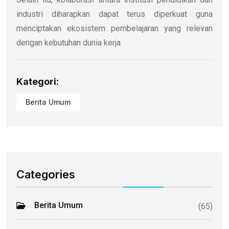
industri diharapkan dapat terus diperkuat guna
menciptakan ekosistem pembelajaran yang relevan
dengan kebutuhan dunia kerja
Kategori:
Berita Umum
Categories
Berita Umum
(65)