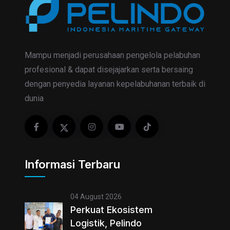
Mampu menjadi perusahaan pengelola pelabuhan
profesional & dapat disejajarkan serta bersaing
dengan penyedia layanan kepelabuhanan terbaik di
dunia
Informasi Terbaru
04 August 2026
Perkuat Ekosistem
Logistik, Pelindo