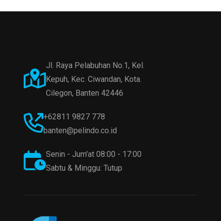
Jl. Raya Pelabuhan No.1, Kel.
Kepuh, Kec. Ciwandan, Kota.
Cilegon, Banten 42446
+62811 9827 778
banten@pelindo.co.id
Senin - Jum'at 08:00 - 17:00
Sabtu & Minggu: Tutup