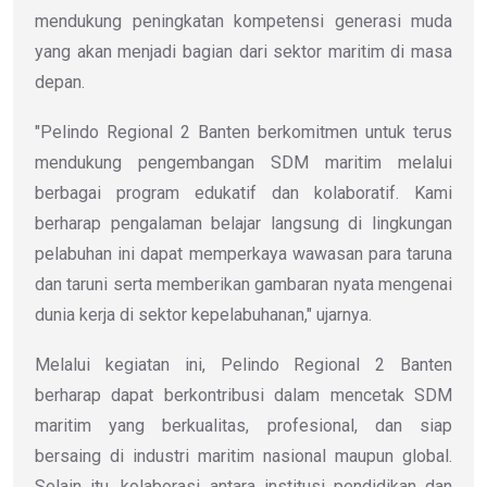
mendukung peningkatan kompetensi generasi muda
yang akan menjadi bagian dari sektor maritim di masa
depan.
"Pelindo Regional 2 Banten berkomitmen untuk terus
mendukung pengembangan SDM maritim melalui
berbagai program edukatif dan kolaboratif. Kami
berharap pengalaman belajar langsung di lingkungan
pelabuhan ini dapat memperkaya wawasan para taruna
dan taruni serta memberikan gambaran nyata mengenai
dunia kerja di sektor kepelabuhanan," ujarnya.
Melalui kegiatan ini, Pelindo Regional 2 Banten
berharap dapat berkontribusi dalam mencetak SDM
maritim yang berkualitas, profesional, dan siap
bersaing di industri maritim nasional maupun global.
Selain itu, kolaborasi antara institusi pendidikan dan