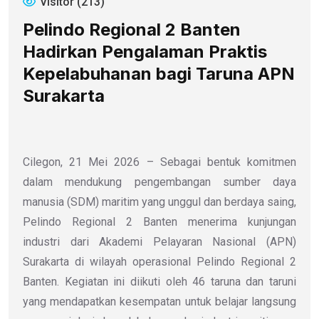
Visitor (213)
Pelindo Regional 2 Banten
Hadirkan Pengalaman Praktis
Kepelabuhanan bagi Taruna APN
Surakarta
Cilegon, 21 Mei 2026 – Sebagai bentuk komitmen
dalam mendukung pengembangan sumber daya
manusia (SDM) maritim yang unggul dan berdaya saing,
Pelindo Regional 2 Banten menerima kunjungan
industri dari Akademi Pelayaran Nasional (APN)
Surakarta di wilayah operasional Pelindo Regional 2
Banten. Kegiatan ini diikuti oleh 46 taruna dan taruni
yang mendapatkan kesempatan untuk belajar langsung