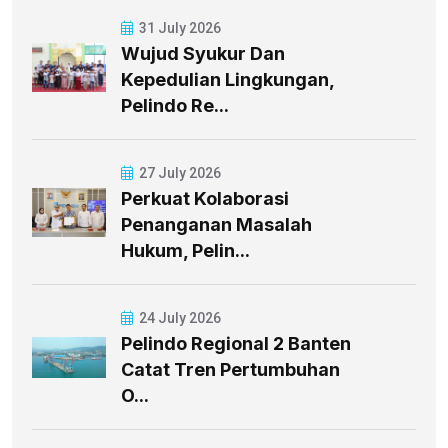
31 July 2026
Wujud Syukur Dan
Kepedulian Lingkungan,
Pelindo Re...
27 July 2026
Perkuat Kolaborasi
Penanganan Masalah
Hukum, Pelin...
24 July 2026
Pelindo Regional 2 Banten
Catat Tren Pertumbuhan
O...