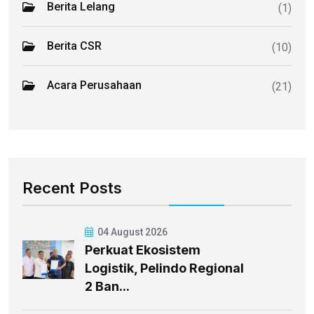
Berita Lelang
(1)
Berita CSR
(10)
Acara Perusahaan
(21)
Recent Posts
04 August 2026
Perkuat Ekosistem
Logistik, Pelindo Regional
2 Ban...